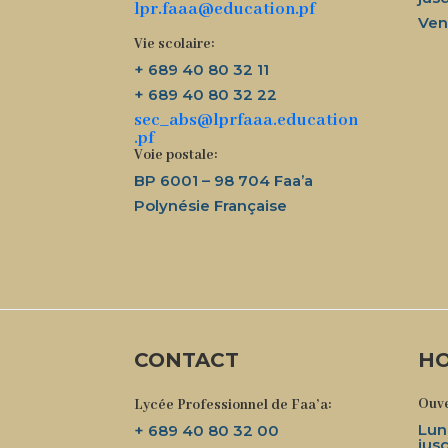
lpr.faaa@education.pf
Ven
Vie scolaire:
+ 689 40 80 32 11
+ 689 40 80 32 22
sec_abs@lprfaaa.education
.pf
Voie postale:
BP 6001 – 98 704 Faa’a
Polynésie Française
CONTACT
HO
Ouve
Lycée Professionnel de Faa’a:
Lun
+ 689 40 80 32 00
jus