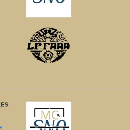
LES
té