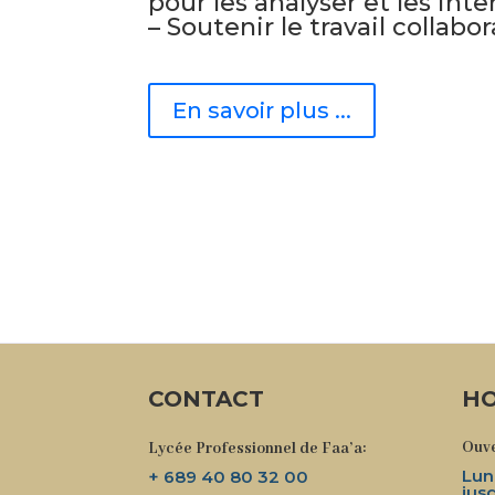
pour les analyser et les inte
– Soutenir le travail collabo
En savoir plus ...
CONTACT
HO
Ouve
Lycée Professionnel de Faa’a:
Lun
+ 689 40 80 32 00
jus