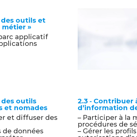
 des outils et
 métier »
parc applicatif
applications
n des outils
2.3 ‐ Contribuer
fs et nomades
d’information de
er et diffuser des
– Participer à la
procédures de s
ts de données
– Gérer les profils