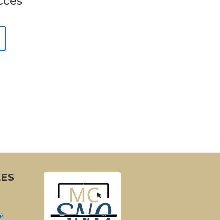
ccès
LES
té